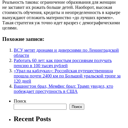
Реальность такова: ограничение образования для женщин
не заставит их рожать больше детей. Наоборот, высокая
стоимость обучения, кредиты и неопределенность в карьере
вынуждают отложить материнство «до лучших времен».
Такая стратегия уж точно идет вразрез с демографическими
целями.
Похожие записи:
ВСУ метят дронами и диверсиями по Ленинградской
области
Работать 60 лет: как простым россиянам получать
пенсию в 100 тысяч рублей
«Урал на каблуках»: Российская путешественница
прошла почти 2400 км по Большой уральской тропе за
120 дней
Вашингтон брал, Мемфис брал: Трамп увидел, кто
побеждает преступность в США
Поиск
Поиск
Recent Posts