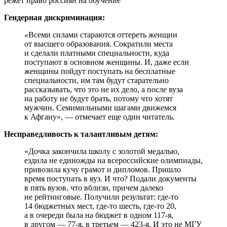
Гендерная дискриминация:
«
Всеми силами стараются оттереть женщин
от высшего образования. Сократили места
и сделали платными специальности, куда
поступают в основном женщины. И, даже если
женщины пойдут поступать на бесплатные
специальности, им там будут старательно
рассказывать, что это не их дело, а после вуза
на работу не будут брать, потому что хотят
мужчин. Семимильными шагами движемся
к Афгану», — отмечает еще один читатель
.
Несправедливость к талантливым детям:
«Дочка закончила школу с золотой медалью,
ездила не единожды на всероссийские олимпиады,
привозила кучу грамот и дипломов. Пришло
время поступать в вуз. И что? Подали документы
в пять вузов, что вблизи, причем далеко
не рейтинговые. Получили результат: где-то
14 бюджетных мест, где-то шесть, где-то 20,
а в очереди была на бюджет в одном 117-я,
в другом — 77-я, в третьем — 423-я. И это не МГУ