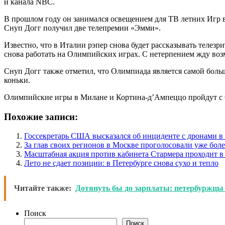
и канала NBC.
В прошлом году он занимался освещением для ТВ летних Игр 
Снуп Догг получил две телепремии «Эмми».
Известно, что в Италии рэпер снова будет рассказывать телезр
снова работать на Олимпийских играх. С нетерпением жду возм
Снуп Догг также отметил, что Олимпиада является самой боль
коньки.
Олимпийские игры в Милане и Кортина-д’Ампеццо пройдут с 6
Похожие записи:
Госсекретарь США высказался об инциденте с дронами 
За глав своих регионов в Москве проголосовали уже боле
Масштабная акция против кабинета Стармера проходит в
Лето не сдает позиции: в Петербурге снова сухо и тепло
Читайте также:
Дотянуть бы до зарплаты: петербуржцы 
Поиск
Поиск